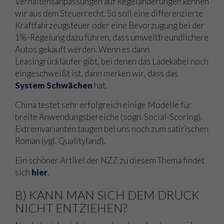
Verhaltensanpassungen auf Regeländerungen kennen
wir aus dem Steuerrecht. So soll eine differenzierte
Kraftfahrzeugsteuer oder eine Bevorzugung bei der
1%-Regelung dazu führen, dass umweltfreundlichere
Autos gekauft werden. Wenn es dann
Leasingrückläufer gibt, bei denen das Ladekabel noch
eingeschweißt ist, dann merken wir, dass das
System Schwächen
hat.
China testet sehr erfolgreich einige Modelle für
breite Anwendungsbereiche (sogn. Social-Scoring).
Extremvarianten taugen bei uns noch zum satirischen
Roman (vgl. Qualityland).
Ein schöner Artikel der NZZ zu diesem Thema findet
sich
hier
.
B) KANN MAN SICH DEM DRUCK
NICHT ENTZIEHEN?