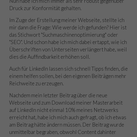
Nun habe ich mich immer als sehr robust gegenüber
Druck zur Konformität gehalten.
Im Zuge der Erstellung meiner Webseite, stellte ich
mir dann die Frage: Wie werde ich gefunden? Hier ist
das Stichwort "Suchmaschinenoptimierung" oder
"SEO". Und schon habe ich mich dabei ertappt, wie ich
Überschriften von Unterseiten verlängert habe, weil
dies die Auffindbarkeit erhöhen soll.
Auch für LinkedIn lassen sich schnell Tipps finden, die
einem helfen sollen, bei den eigenen Beiträgen mehr
Reichweite zu erzeugen.
Nachdem mein letzter Beitrag über die neue
Webseite und zum Download meiner Masterarbeit
auf LinkedIn nicht einmal 10% meines Netzwerks
erreicht hat, habe ich mich auch gefragt, ob ich etwas
am Beitrag hätte ändern müssen. Der Beitrag wurde
unmittelbar begraben, obwohl Content dahinter