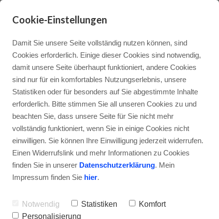
Cookie-Einstellungen
Damit Sie unsere Seite vollständig nutzen können, sind
Cookies erforderlich. Einige dieser Cookies sind notwendig,
BEWERTUNGEN – DIE
damit unsere Seite überhaupt funktioniert, andere Cookies
BESTE NAVIGATION DER
sind nur für ein komfortables Nutzungserlebnis, unsere
Statistiken oder für besonders auf Sie abgestimmte Inhalte
DIGITALEN
erforderlich. Bitte stimmen Sie all unseren Cookies zu und
GESELLSCHAFT ODER
beachten Sie, dass unsere Seite für Sie nicht mehr
vollständig funktioniert, wenn Sie in einige Cookies nicht
WEG IN DEN
einwilligen. Sie können Ihre Einwilligung jederzeit widerrufen.
KONFORMISMUS?
Einen Widerrufslink und mehr Informationen zu Cookies
finden Sie in unserer
Datenschutzerklärung
. Mein
Impressum finden Sie
hier
.
Hanns Martin Lücke
12. Oktober 2020
1
Notwendig
Statistiken
Komfort
Personalisierung