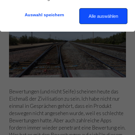
Auswahl speichern
Alle auswählen
Bewertungen (und nicht Seife) scheinen heute das
Eichmaß der Zivilisation zu sein. Ich habe nicht nur
einmal in Gesprächen gehört, dass ein Produkt
deswegen nicht angesehen wurde, weil es schlechte
Bewertungen hatte. Aber auch zahlreiche Apps
fordern immer wieder penetrant eine Bewertung ein.
Was hat es mit den Bewertungen auf sich? In diesem