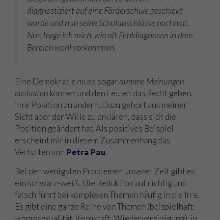
diagnostiziert auf eine Förderschule geschickt
wurde und nun seine Schulabschlüsse nachholt.
Nun frage ich mich, wie oft Fehldiagnosen in dem
Bereich wohl vorkommen.
Eine Demokratie muss sogar
dumme Meinungen
aushalten
können und den Leuten das Recht geben,
ihre Position zu ändern. Dazu gehört aus meiner
Sicht aber der Wille zu erklären, dass sich die
Position geändert hat. Als positives Beispiel
erscheint mir in diesem Zusammenhang das
Verhalten von
Petra Pau
.
Bei den wenigsten Problemen unserer Zeit gibt es
ein schwarz-weiß. Die Reduktion auf richtig und
falsch führt bei komplexen Themen häufig in die Irre.
Es gibt eine ganze Reihe von Themen (beispielhaft:
Homosexualität, Kernkraft, Wiedervereinigung), in