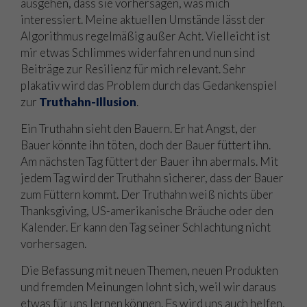
ausgehen, dass sie vorhersagen, was mich
interessiert. Meine aktuellen Umstände lässt der
Algorithmus regelmäßig außer Acht. Vielleicht ist
mir etwas Schlimmes widerfahren und nun sind
Beiträge zur Resilienz für mich relevant. Sehr
plakativ wird das Problem durch das Gedankenspiel
zur
Truthahn-Illusion
.
Ein Truthahn sieht den Bauern. Er hat Angst, der
Bauer könnte ihn töten, doch der Bauer füttert ihn.
Am nächsten Tag füttert der Bauer ihn abermals. Mit
jedem Tag wird der Truthahn sicherer, dass der Bauer
zum Füttern kommt. Der Truthahn weiß nichts über
Thanksgiving, US-amerikanische Bräuche oder den
Kalender. Er kann den Tag seiner Schlachtung nicht
vorhersagen.
Die Befassung mit neuen Themen, neuen Produkten
und fremden Meinungen lohnt sich, weil wir daraus
etwas für uns lernen können. Es wird uns auch helfen,